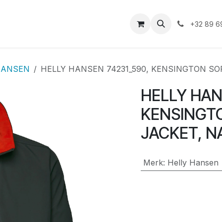
iensten
Duurzaamheid
Shop
Vacatures
Asbest
+32 89 6
HANSEN
HELLY HANSEN 74231_590, KENSINGTON SO
HELLY HAN
KENSINGT
JACKET, N
Merk
:
Helly Hansen