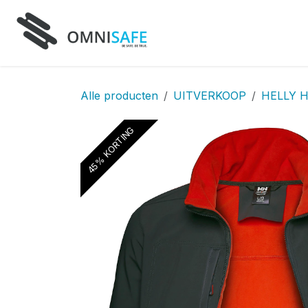
Overslaan naar inhoud
Home
Producten
D
Alle producten
UITVERKOOP
HELLY 
45% KORTING