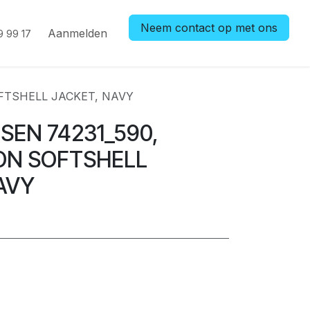
Neem contact op met ons
Aanmelden
9 99 17
FTSHELL JACKET, NAVY
SEN 74231_590,
ON SOFTSHELL
AVY